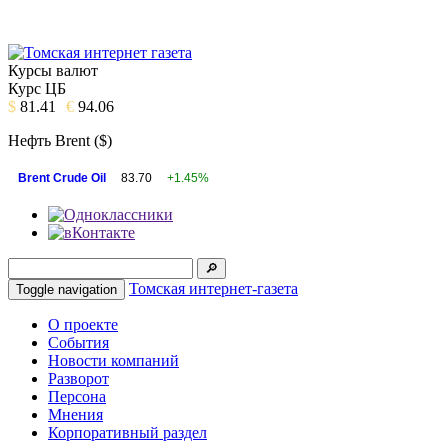
Курсы валют
Курс ЦБ
$
81.41
€
94.06
Нефть Brent ($)
Brent Crude Oil
83.70
+1.45%
Томская интернет-газета
Toggle navigation
О проекте
События
Новости компаний
Разворот
Персона
Мнения
Корпоративный раздел