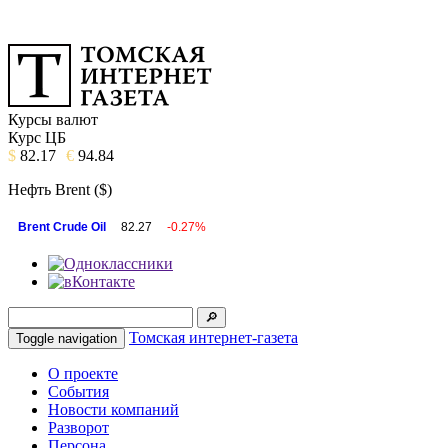
Курсы валют
Курс ЦБ
$
82.17
€
94.84
Нефть Brent ($)
Brent Crude Oil
82.27
-0.27%
Томская интернет-газета
Toggle navigation
О проекте
События
Новости компаний
Разворот
Персона