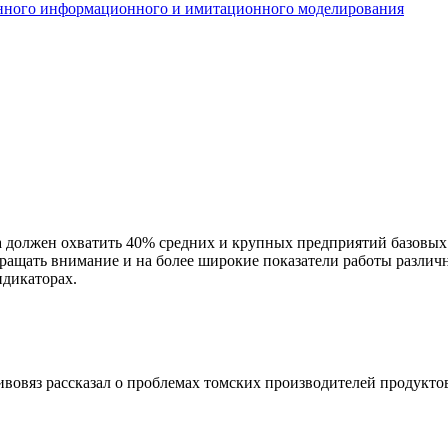
енного информационного и имитационного моделирования
должен охватить 40% средних и крупных предприятий базовых н
ращать внимание и на более широкие показатели работы различ
дикаторах.
овяз рассказал о проблемах томских производителей продукто