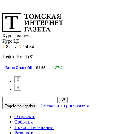
Курсы валют
Курс ЦБ
$
82.17
€
94.84
Нефть Brent ($)
Brent Crude Oil
83.55
+1.27%
Томская интернет-газета
Toggle navigation
О проекте
События
Новости компаний
Разворот