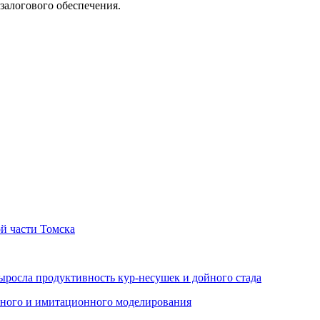
залогового обеспечения.
й части Томска
ыросла продуктивность кур-несушек и дойного стада