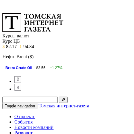
Курсы валют
Курс ЦБ
$
82.17
€
94.84
Нефть Brent ($)
Brent Crude Oil
83.55
+1.27%
Томская интернет-газета
Toggle navigation
О проекте
События
Новости компаний
Разворот