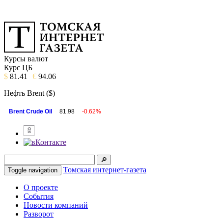
Курсы валют
Курс ЦБ
$
81.41
€
94.06
Нефть Brent ($)
Brent Crude Oil
81.98
-0.62%
Томская интернет-газета
Toggle navigation
О проекте
События
Новости компаний
Разворот