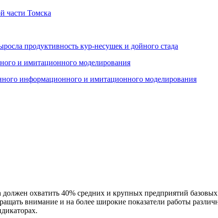
й части Томска
ыросла продуктивность кур-несушек и дойного стада
енного информационного и имитационного моделирования
должен охватить 40% средних и крупных предприятий базовых н
ращать внимание и на более широкие показатели работы различ
дикаторах.