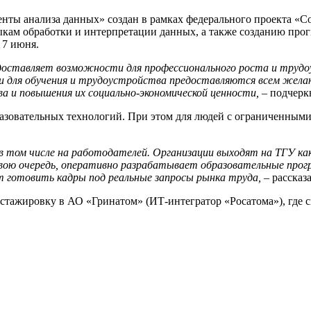
енты анализа данных» создан в рамках федерального проекта «
кам обработки и интерпретации данных, а также созданию прог
 7 июня.
едоставляет возможности для профессионального роста и трудо
 для обучения и трудоустройства предоставляются всем желаю
ва и повышения их социально-экономической ценности,
– подчерк
разовательных технологий. При этом для людей с ограниченным
 том числе на работодателей. Организации выходят на ТГУ как
вою очередь, оперативно разрабатывает образовательные прогр
т готовить кадры под реальные запросы рынка труда,
– рассказ
 стажировку в АО «Гринатом» (ИТ-интегратор «Росатома»), где 