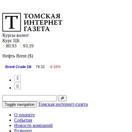
Курсы валют
Курс ЦБ
$
80.93
€
93.19
Нефть Brent ($)
Brent Crude Oil
79.32
-0.16%
Томская интернет-газета
Toggle navigation
О проекте
События
Новости компаний
Разворот