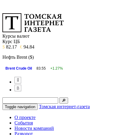
Курсы валют
Курс ЦБ
$
82.17
€
94.84
Нефть Brent ($)
Brent Crude Oil
83.55
+1.27%
Томская интернет-газета
Toggle navigation
О проекте
События
Новости компаний
Разворот