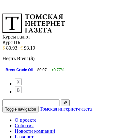
Курсы валют
Курс ЦБ
$
80.93
€
93.19
Нефть Brent ($)
Brent Crude Oil
80.07
+0.77%
Томская интернет-газета
Toggle navigation
О проекте
События
Новости компаний
Разворот