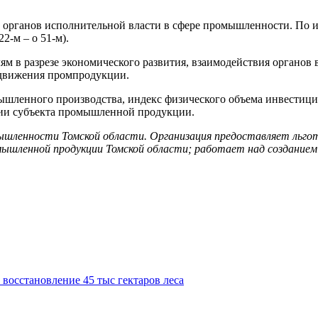
рганов исполнительной власти в сфере промышленности. По ито
2-м – о 51-м).
ям в разрезе экономического развития, взаимодействия органо
одвижения промпродукции.
ленного производства, индекс физического объема инвестиций
рии субъекта промышленной продукции.
ленности Томской области. Организация предоставляет льгот
ышленной продукции Томской области; работает над созданием
восстановление 45 тыс гектаров леса