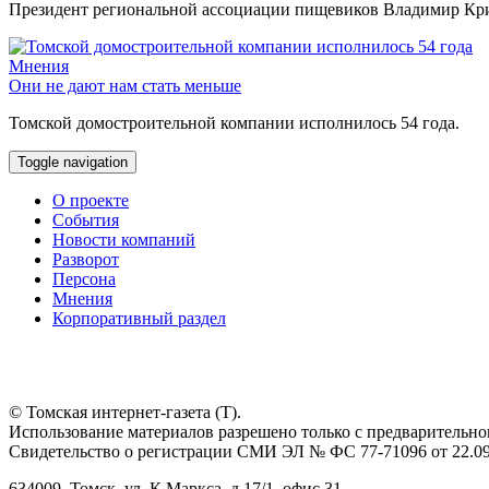
Президент региональной ассоциации пищевиков Владимир Крив
Мнения
Они не дают нам стать меньше
Томской домостроительной компании исполнилось 54 года.
Toggle navigation
О проекте
События
Новости компаний
Разворот
Персона
Мнения
Корпоративный раздел
© Томская интернет-газета (Т).
Использование материалов разрешено только с предварительног
Свидетельство о регистрации СМИ ЭЛ № ФС 77-71096 от 22.09
634009, Томск, ул. К.Маркса, д.17/1, офис.31