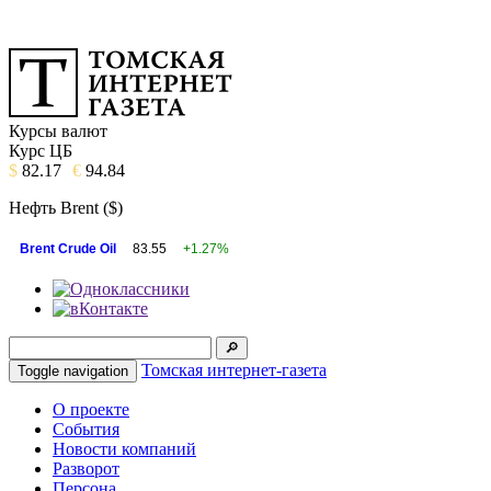
Курсы валют
Курс ЦБ
$
82.17
€
94.84
Нефть Brent ($)
Brent Crude Oil
83.55
+1.27%
Томская интернет-газета
Toggle navigation
О проекте
События
Новости компаний
Разворот
Персона