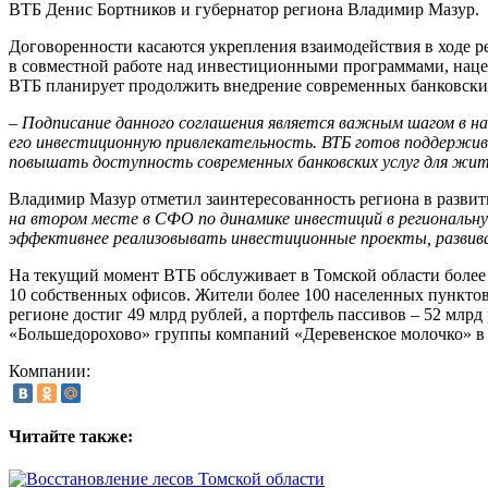
ВТБ Денис Бортников и губернатор региона Владимир Мазур.
Договоренности касаются укрепления взаимодействия в ходе р
в совместной работе над инвестиционными программами, нац
ВТБ планирует продолжить внедрение современных банковских
– Подписание данного соглашения является важным шагом в н
его инвестиционную привлекательность. ВТБ готов поддержив
повышать доступность современных банковских услуг для жит
Владимир Мазур отметил заинтересованность региона в разви
на втором месте в СФО по динамике инвестиций в региональн
эффективнее реализовывать инвестиционные проекты, развива
На текущий момент ВТБ обслуживает в Томской области более 
10 собственных офисов. Жители более 100 населенных пунктов
регионе достиг 49 млрд рублей, а портфель пассивов
–
52 млрд 
«Большедорохово» группы компаний «Деревенское молочко» в 
Компании:
Читайте также: