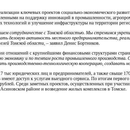
еализации ключевых проектов социально-экономического развити
еленными на поддержку инноваций в промышленности, агропро
 технологий и улучшение инфраструктуры на территории регио
ашем сотрудничестве с Томской областью. Мы стремимся укрепи
ать деловую активность местного предпринимательства, реали
елей Томской области,
– заявил Денис Бортников.
тии отношений с крупнейшими финансовыми структурами страны,
ую экономику и по темпам роста промышленного производства. 
ть производственно-технологическую кооперацию, создавать н
7 тыс юридических лиц и предпринимателей, а также свыше 170 
 имеют доступ к услугам выездного сервиса. По итогам первого
рублей. Среди заметных проектов, осуществленных при участи
Асиновском районе и возведение жилых комплексов в Томске.