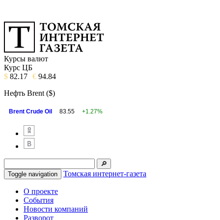
Курсы валют
Курс ЦБ
$
82.17
€
94.84
Нефть Brent ($)
Brent Crude Oil
83.55
+1.27%
Томская интернет-газета
Toggle navigation
О проекте
События
Новости компаний
Разворот