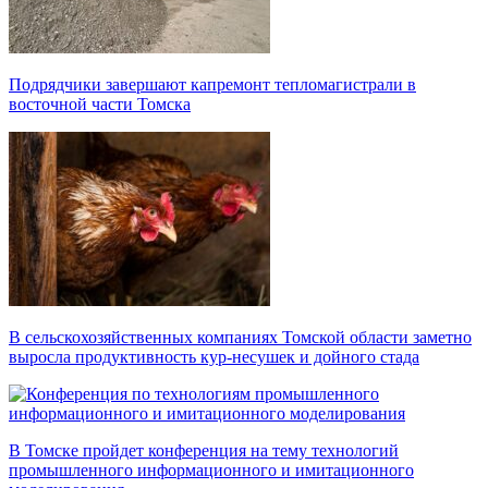
Подрядчики завершают капремонт тепломагистрали в
восточной части Томска
В сельскохозяйственных компаниях Томской области заметно
выросла продуктивность кур-несушек и дойного стада
В Томске пройдет конференция на тему технологий
промышленного информационного и имитационного