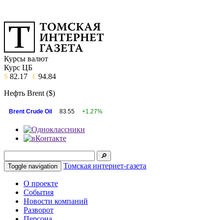
Курсы валют
Курс ЦБ
$
82.17
€
94.84
Нефть Brent ($)
Brent Crude Oil
83.55
+1.27%
Томская интернет-газета
Toggle navigation
О проекте
События
Новости компаний
Разворот
Персона