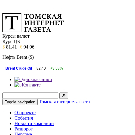
Курсы валют
Курс ЦБ
$
81.41
€
94.06
Нефть Brent ($)
Brent Crude Oil
82.40
+3.58%
Томская интернет-газета
Toggle navigation
О проекте
События
Новости компаний
Разворот
Персона