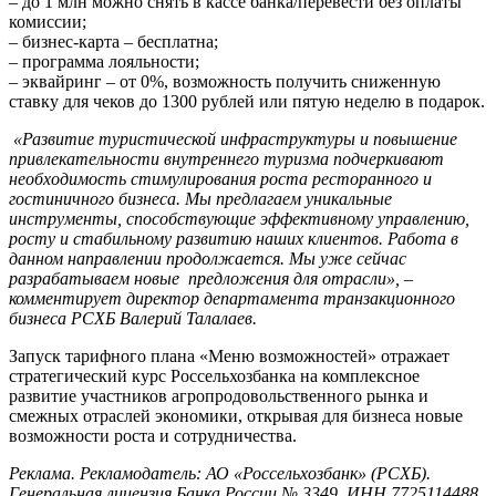
– до 1 млн можно снять в кассе банка/перевести без оплаты
комиссии;
– бизнес-карта – бесплатна;
– программа лояльности;
– эквайринг – от 0%, возможность получить сниженную
ставку для чеков до 1300 рублей или пятую неделю в подарок.
«Развитие туристической инфраструктуры и повышение
привлекательности внутреннего туризма подчеркивают
необходимость стимулирования роста ресторанного и
гостиничного бизнеса. Мы предлагаем уникальные
инструменты, способствующие эффективному управлению,
росту и стабильному развитию наших клиентов. Работа в
данном направлении продолжается. Мы уже сейчас
разрабатываем новые предложения для отрасли»,
–
комментирует директор департамента транзакционного
бизнеса РСХБ Валерий Талалаев.
Запуск тарифного плана «Меню возможностей» отражает
стратегический курс Россельхозбанка на комплексное
развитие участников агропродовольственного рынка и
смежных отраслей экономики, открывая для бизнеса новые
возможности роста и сотрудничества.
Реклама. Рекламодатель: АО «Россельхозбанк» (РСХБ).
Генеральная лицензия Банка России № 3349.
ИНН 7725114488,