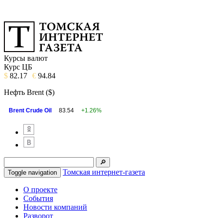
Курсы валют
Курс ЦБ
$
82.17
€
94.84
Нефть Brent ($)
Brent Crude Oil
83.54
+1.26%
Томская интернет-газета
Toggle navigation
О проекте
События
Новости компаний
Разворот