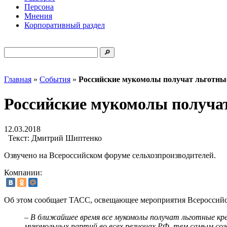
Персона
Мнения
Корпоративный раздел
Главная
»
События
»
Российские мукомолы получат льготные
Российские мукомолы получат
12.03.2018
Текст:
Дмитрий Шиптенко
Озвучено на Всероссийском форуме сельхозпроизводителей.
Компании:
Об этом сообщает ТАСС, освещающее мероприятия Всероссийск
– В ближайшее время все мукомолы получат льготные кре
мукомольных партий во всех регионах РФ, тем самым соз