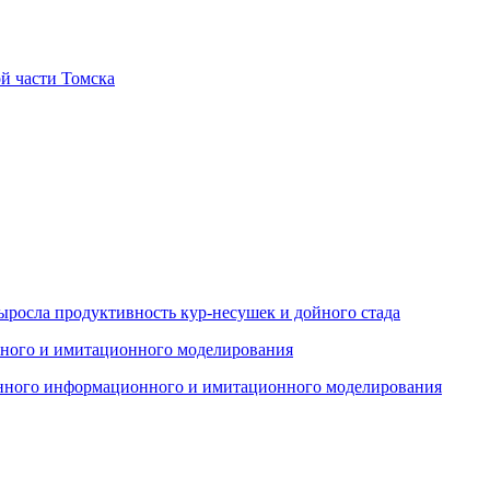
й части Томска
ыросла продуктивность кур-несушек и дойного стада
енного информационного и имитационного моделирования