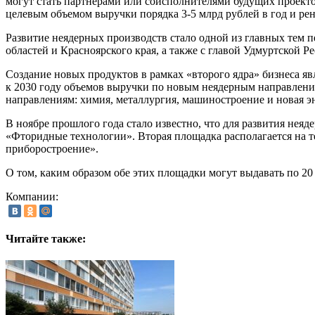
могут стать партнерами или соисполнителями будущих проект
целевым объемом выручки порядка 3-5 млрд рублей в год и ре
Развитие неядерных производств стало одной из главных тем 
областей и Красноярского края, а также с главой Удмуртской Р
Создание новых продуктов в рамках «второго ядра» бизнеса я
к 2030 году объемов выручки по новым неядерным направления
направлениям: химия, металлургия, машиностроение и новая э
В ноябре прошлого года стало известно, что для развития нея
«Фторидные технологии». Вторая площадка располагается на 
приборостроение».
О том, каким образом обе этих площадки могут выдавать по 20 
Компании:
Читайте также: