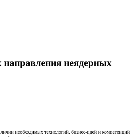
ах направления неядерных
аличии необходимых технологий, бизнес-идей и компетенций