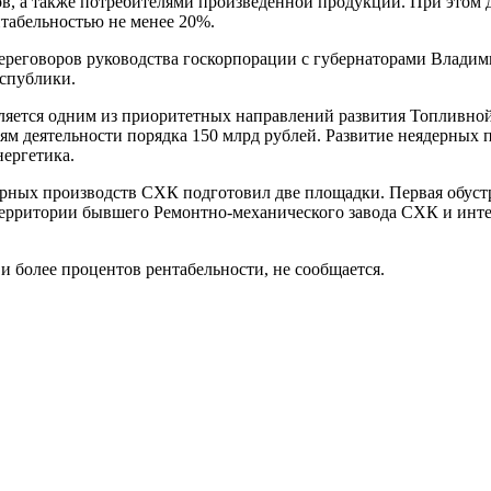
ов, а также потребителями произведенной продукции. При этом
нтабельностью не менее 20%.
переговоров руководства госкорпорации с губернаторами Влади
еспублики.
вляется одним из приоритетных направлений развития Топливно
м деятельности порядка 150 млрд рублей. Развитие неядерных 
нергетика.
дерных производств СХК подготовил две площадки. Первая обуст
территории бывшего Ремонтно-механического завода СХК и инт
и более процентов рентабельности, не сообщается.