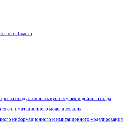
й части Томска
ыросла продуктивность кур-несушек и дойного стада
енного информационного и имитационного моделирования