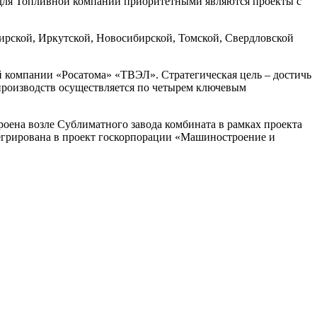
 для Топливной компании приоритетными являются проекты с
мирской, Иркутской, Новосибирской, Томской, Свердловской
й компании «Росатома» «ТВЭЛ». Стратегическая цель – достичь
производств осуществляется по четырем ключевым
роена возле Сублиматного завода комбината в рамках проекта
егрирована в проект госкорпорации «Машиностроение и