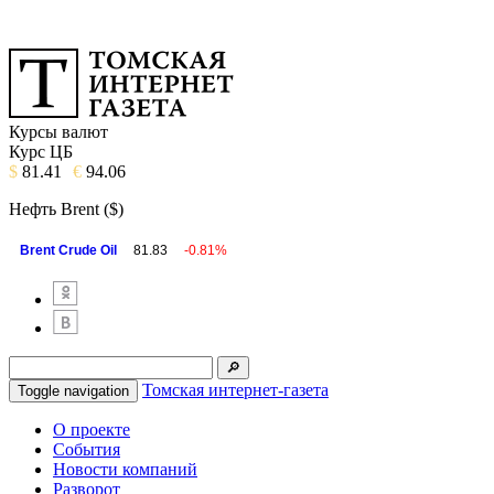
Курсы валют
Курс ЦБ
$
81.41
€
94.06
Нефть Brent ($)
Brent Crude Oil
81.83
-0.81%
Томская интернет-газета
Toggle navigation
О проекте
События
Новости компаний
Разворот