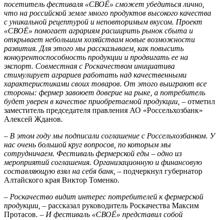
посетитель фестиваля «СВОЁ» сможет убедиться лично,
что на российской земле много продуктов высокого качества
с уникальной рецептурой и неповторимым вкусом. Проект
«СВОЁ» помогает аграриям расширить рынок сбыта и
открывает небольшим хозяйствам новые возможности
развития. Для этого мы рассказываем, как повысить
конкурентоспособность продукции и продвигать ее на
экспорт. Совместная с Роскачеством инициатива
стимулирует аграриев работать над качественными
характеристиками своих товаров. От этого выиграют все
стороны: фермер завоюет доверие на рыке, а потребитель
будет уверен в качестве приобретаемой продукции,
‒ отметил
заместитель председателя правления АО «Россельхозбанк»
Алексей Жданов.
– В этом году мы подписали соглашение с Россельхозбанком. У
нас очень большой круг вопросов, по которым мы
сотрудничаем. Фестиваль фермерской еды – одно из
мероприятий соглашения. Организационную и финансовую
составляющую взял на себя банк,
– подчеркнул губернатор
Алтайского края Виктор Томенко.
– Роскачество видит интерес потребителей к фермерской
продукции,
– рассказал руководитель Роскачества Максим
Протасов.
– И фестиваль «СВОЁ» представил собой