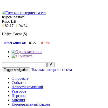
Курсы валют
Курс ЦБ
$
82.17
€
94.84
Нефть Brent ($)
Brent Crude Oil
82.27
-0.27%
Томская интернет-газета
Toggle navigation
О проекте
События
Новости компаний
Разворот
Персона
Мнения
Корпоративный раздел