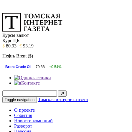
Курсы валют
Курс ЦБ
$
80.93
€
93.19
Нефть Brent ($)
Brent Crude Oil
79.88
+0.54%
Томская интернет-газета
Toggle navigation
О проекте
События
Новости компаний
Разворот
Персона