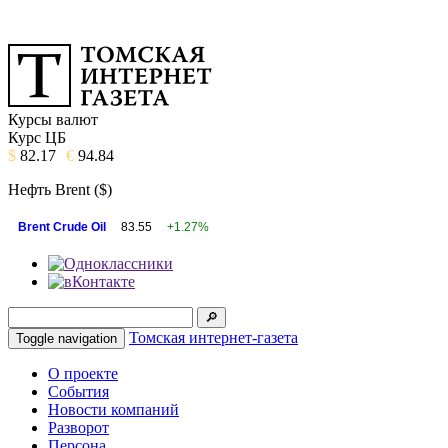
Курсы валют
Курс ЦБ
$
82.17
€
94.84
Нефть Brent ($)
Brent Crude Oil
83.55
+1.27%
Томская интернет-газета
Toggle navigation
О проекте
События
Новости компаний
Разворот
Персона