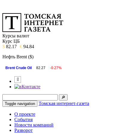
Курсы валют
Курс ЦБ
$
82.17
€
94.84
Нефть Brent ($)
Brent Crude Oil
82.27
-0.27%
Томская интернет-газета
Toggle navigation
О проекте
События
Новости компаний
Разворот