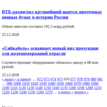
ВТБ разместил крупнейший выпуск ипотечных
ценных бумаг в истории России
Объем эмиссии составил 191,5 млрд рублей.
25.12.2020
«Сибкабель» осваивает новый вид продукции
для железнодорожной отрасли
Соответствующее оборудование обошлось заводу в 88 млн
рублей.
25.12.2020
« назад
« к началу
…
972
973
974
975
976
977
978
979
980
981
…
990
1000
1010
1020
1030
1040
1050
1060
1070
1080
1090
1100
1110
1120
1130
1140
1150
1160
1170
1180
1190
1200
1210
1220
1230
1240
1250
1260
1270
…
в конец »
вперед »