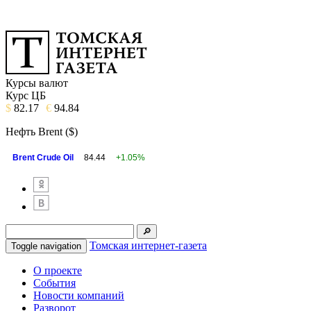
Курсы валют
Курс ЦБ
$
82.17
€
94.84
Нефть Brent ($)
Brent Crude Oil
84.44
+1.05%
Томская интернет-газета
Toggle navigation
О проекте
События
Новости компаний
Разворот