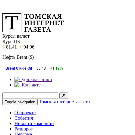
Курсы валют
Курс ЦБ
$
81.41
€
94.06
Нефть Brent ($)
Brent Crude Oil
83.48
+1.19%
Томская интернет-газета
Toggle navigation
О проекте
События
Новости компаний
Разворот
Персона