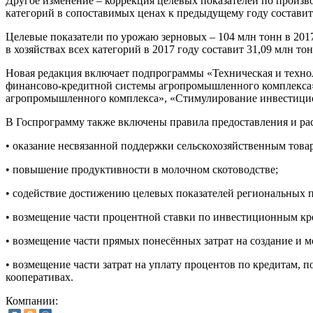
Другое изменение – коррекция целевых показателей по произво
категорий в сопоставимых ценах к предыдущему году составит 1
Целевые показатели по урожаю зерновых – 104 млн тонн в 2017 г
в хозяйствах всех категорий в 2017 году составит 31,09 млн тонн
Новая редакция включает подпрограммы «Техническая и техно
финансово-кредитной системы агропромышленного комплекса»
агропромышленного комплекса», «Стимулирование инвестици
В Госпрограмму также включены правила предоставления и рас
• оказание несвязанной поддержки сельскохозяйственным това
• повышение продуктивности в молочном скотоводстве;
• содействие достижению целевых показателей региональных 
• возмещение части процентной ставки по инвестиционным кр
• возмещение части прямых понесённых затрат на создание и 
• возмещение части затрат на уплату процентов по кредитам,
кооперативах.
Компании: