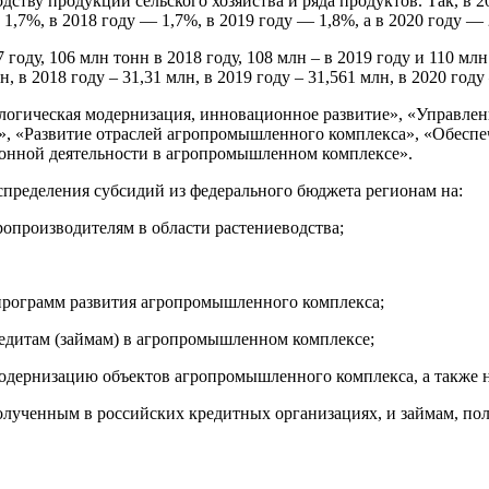
дству продукции сельского хозяйства и ряда продуктов. Так, в 
,7%, в 2018 году — 1,7%, в 2019 году — 1,8%, а в 2020 году — 
оду, 106 млн тонн в 2018 году, 108 млн – в 2019 году и 110 млн
, в 2018 году – 31,31 млн, в 2019 году – 31,561 млн, в 2020 году 
логическая модернизация, инновационное развитие», «Управлен
, «Развитие отраслей агропромышленного комплекса», «Обесп
онной деятельности в агропромышленном комплексе».
пределения субсидий из федерального бюджета регионам на:
ропроизводителям в области растениеводства;
программ развития агропромышленного комплекса;
едитам (займам) в агропромышленном комплексе;
модернизацию объектов агропромышленного комплекса, а также 
 полученным в российских кредитных организациях, и займам, п