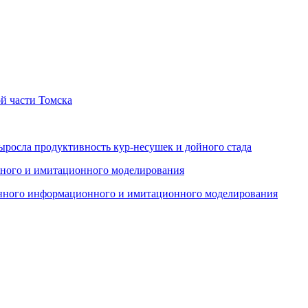
й части Томска
ыросла продуктивность кур-несушек и дойного стада
енного информационного и имитационного моделирования