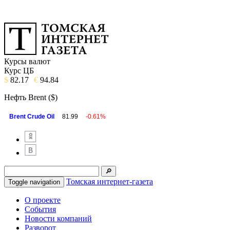
Курсы валют
Курс ЦБ
$
82.17
€
94.84
Нефть Brent ($)
Brent Crude Oil
81.99
-0.61%
Томская интернет-газета
Toggle navigation
О проекте
События
Новости компаний
Разворот