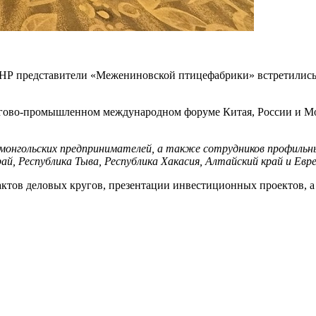
 КНР представители «Межениновской птицефабрики» встретилис
ргово-промышленном международном форуме Китая, России и Мо
 монгольских предпринимателей, а также сотрудников профильн
рай, Республика Тыва, Республика Хакасия, Алтайский край и Ев
актов деловых кругов, презентации инвестиционных проектов, 