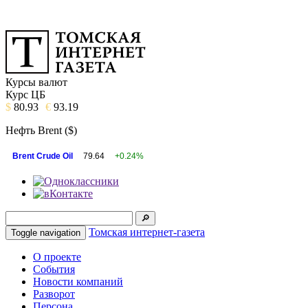
Курсы валют
Курс ЦБ
$
80.93
€
93.19
Нефть Brent ($)
Brent Crude Oil
79.64
+0.24%
Томская интернет-газета
Toggle navigation
О проекте
События
Новости компаний
Разворот
Персона