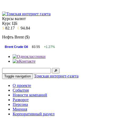
Курсы валют
Курс ЦБ
$
82.17
€
94.84
Нефть Brent ($)
Brent Crude Oil
83.55
+1.27%
Томская интернет-газета
Toggle navigation
О проекте
События
Новости компаний
Разворот
Персона
Мнения
Корпоративный раздел