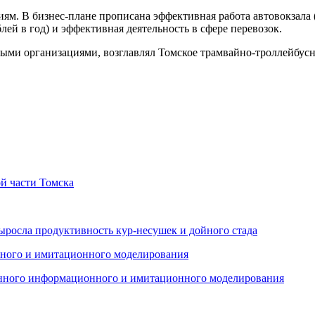
ям. В бизнес-плане прописана эффективная работа автовокзала 
ей в год) и эффективная деятельность в сфере перевозок.
ми организациями, возглавлял Томское трамвайно-троллейбусн
й части Томска
ыросла продуктивность кур-несушек и дойного стада
енного информационного и имитационного моделирования