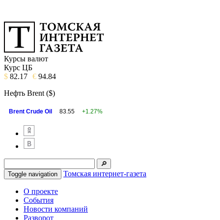
Курсы валют
Курс ЦБ
$
82.17
€
94.84
Нефть Brent ($)
Brent Crude Oil
83.55
+1.27%
Томская интернет-газета
Toggle navigation
О проекте
События
Новости компаний
Разворот