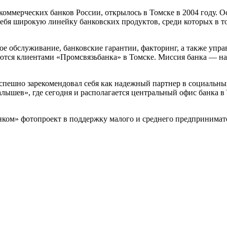
оммерческих банков России, открылось в Томске в 2004 году. О
себя широкую линейку банковских продуктов, среди которых в т
вое обслуживание, банковские гарантии, факторинг, а также упр
яются клиентами «Промсвязьбанка» в Томске. Миссия банка — н
спешно зарекомендовал себя как надежный партнер в социальны
ышев», где сегодня и располагается центральный офис банка в 
нком» фотопроект в поддержку малого и среднего предпринимате