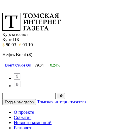
Курсы валют
Курс ЦБ
$
80.93
€
93.19
Нефть Brent ($)
Brent Crude Oil
79.64
+0.24%
Томская интернет-газета
Toggle navigation
О проекте
События
Новости компаний
Разворот