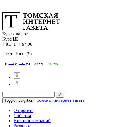
Курсы валют
Курс ЦБ
$
81.41
€
94.06
Нефть Brent ($)
Brent Crude Oil
82.53
+3.73%
Томская интернет-газета
Toggle navigation
О проекте
События
Новости компаний
Разворот