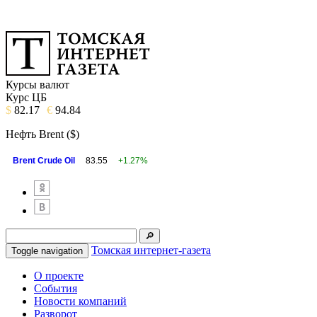
Курсы валют
Курс ЦБ
$
82.17
€
94.84
Нефть Brent ($)
Brent Crude Oil
83.55
+1.27%
Томская интернет-газета
Toggle navigation
О проекте
События
Новости компаний
Разворот