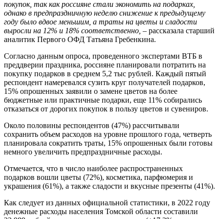
покупок, так как россияне стали экономить на подарках,
однако в предпраздничную неделю снижение к предыдущему
году было вдвое меньшим, а траты на цветы и сладости
выросли на 12% и 18% соответственно,
– рассказала старший
аналитик Первого ОФД Татьяна Гребенкина.
Согласно данным опроса, проведенного экспертами ВТБ в
преддверии праздника, россияне планировали потратить на
покупку подарков в среднем 5,2 тыс рублей. Каждый пятый
респондент намеревался сузить круг получателей подарков,
15% опрошенных заявили о замене цветов на более
бюджетные или практичные подарки, еще 11% собирались
отказаться от дорогих покупок в пользу цветов и сувениров.
Около половины респондентов (47%) рассчитывали
сохранить объем расходов на уровне прошлого года, четверть
планировала сократить траты, 15% опрошенных были готовы
немного увеличить предпраздничные расходы.
Отмечается, что в число наиболее распространенных
подарков вошли цветы (72%), косметика, парфюмерия и
украшения (61%), а также сладости и вкусные презенты (41%).
Как следует из данных официальной статистики, в 2022 году
денежные расходы населения Томской области составили