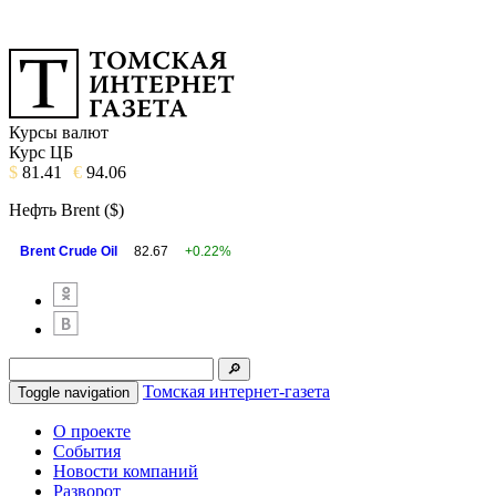
Курсы валют
Курс ЦБ
$
81.41
€
94.06
Нефть Brent ($)
Brent Crude Oil
82.67
+0.22%
Томская интернет-газета
Toggle navigation
О проекте
События
Новости компаний
Разворот