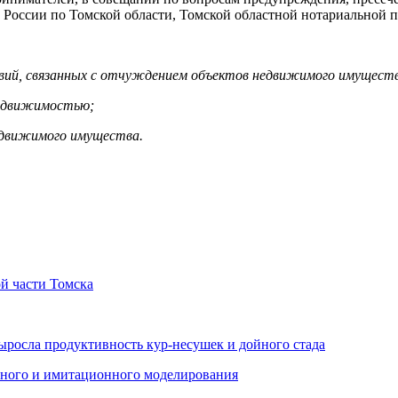
Д России по Томской области, Томской областной нотариально
вий, связанных с отчуждением объектов недвижимого имущест
недвижимостью;
недвижимого имущества.
й части Томска
ыросла продуктивность кур-несушек и дойного стада