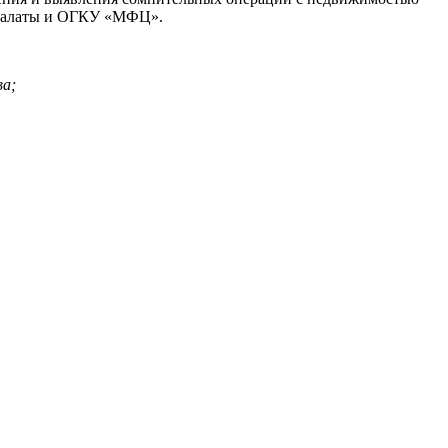
й палаты и ОГКУ «МФЦ».
ва;