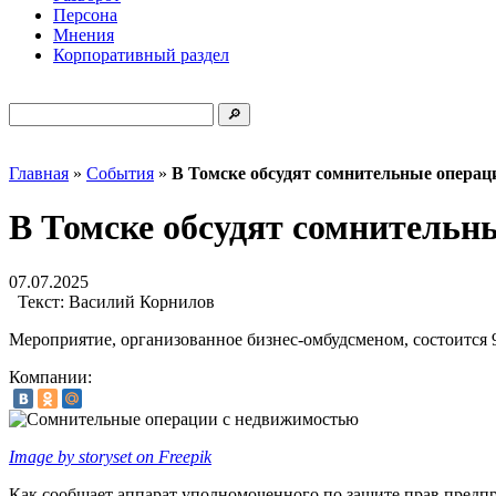
Персона
Мнения
Корпоративный раздел
Главная
»
События
»
В Томске обсудят сомнительные операц
В Томске обсудят сомнительн
07.07.2025
Текст:
Василий Корнилов
Мероприятие, организованное бизнес-омбудсменом, состоится 
Компании:
Image by storyset on Freepik
Как сообщает аппарат уполномоченного по защите прав предп