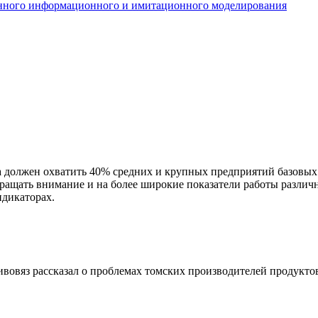
енного информационного и имитационного моделирования
должен охватить 40% средних и крупных предприятий базовых н
ращать внимание и на более широкие показатели работы различ
дикаторах.
овяз рассказал о проблемах томских производителей продукто