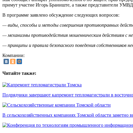
примут участие Игорь Браниште, а также представители УМВ
В программе заявлено обсуждение следующих вопросов:
— виды, способы и методы совершения противоправных дейст
— механизмы противодействия мошенническим действиям с 
— принципы и правила безопасного поведения собственников 
Компании:
Читайте также:
Подрядчики завершают капремонт тепломагистрали в восточно
В сельскохозяйственных компаниях Томской области заметно в