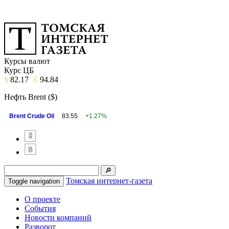
Курсы валют
Курс ЦБ
$
82.17
€
94.84
Нефть Brent ($)
Brent Crude Oil
83.55
+1.27%
Томская интернет-газета
Toggle navigation
О проекте
События
Новости компаний
Разворот