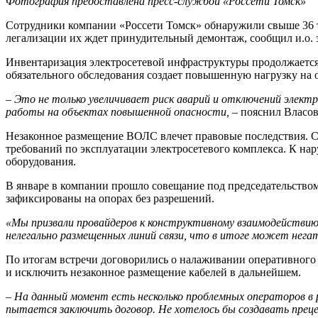
Фотография предоставлена пресс-службой «Россети Томск»
Сотрудники компании «Россети Томск» обнаружили свыше 36 т
легализации их ждет принудительный демонтаж, сообщил и.о. 
Инвентаризация электросетевой инфраструктуры продолжается
обязательного обследования создает повышенную нагрузку на 
– Это не только увеличивает риск аварий и отключений электр
работы на объектах повышенной опасности,
– пояснил Власов
Незаконное размещение ВОЛС влечет правовые последствия. Со
требований по эксплуатации электросетевого комплекса. К н
оборудования.
В январе в компании прошло совещание под председательство
зафиксированы на опорах без разрешений.
«Мы призвали провайдеров к конструктивному взаимодействию
нелегально размещенных линий связи, что в итоге может нега
По итогам встречи договорились о налаживании оперативног
и исключить незаконное размещение кабелей в дальнейшем.
– На данный момент есть несколько проблемных операторов в 
пытается заключить договор. Не хотелось бы создавать пре