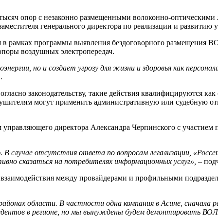
ысяч опор с незаконно размещенными волоконно-оптическими л
заместителя генерального директора по реализации и развитию 
 в рамках программы выявления бездоговорного размещения ВО
опоры воздушных электропередач.
оэнергии, но и создает угрозу для жизни и здоровья как персон
.
гласно законодательству, такие действия квалифицируются как
арушителям могут применить административную или судебную о
м управляющего директора Александра Черпинского с участием
. В случае отсутствия ответа по вопросам легализации, «Рос
тивно сказаться на потребителях информационных услуг»,
– под
о взаимодействия между провайдерами и профильными подразде
районах области. В частности одна компания в Асине, сначала
цедентов в регионе, но мы вынуждены будем демонтировать ВО