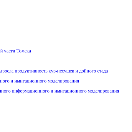
й части Томска
ыросла продуктивность кур-несушек и дойного стада
енного информационного и имитационного моделирования