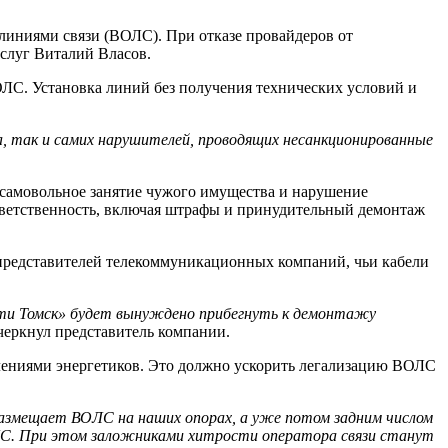
иниями связи (ВОЛС). При отказе провайдеров от
услуг Виталий Власов.
ЛС. Установка линий без получения технических условий и
ала, так и самих нарушителей, проводящих несанкционированные
 самовольное занятие чужого имущества и нарушение
тветственность, включая штрафы и принудительный демонтаж
 представителей телекоммуникационных компаний, чьи кабели
сети Томск» будет вынуждено прибегнуть к демонтажу
черкнул представитель компании.
лениями энергетиков. Это должно ускорить легализацию ВОЛС
 размещает ВОЛС на наших опорах, а уже потом задним числом
ЛС. При этом заложниками хитрости оператора связи станут