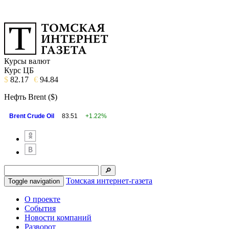
Курсы валют
Курс ЦБ
$
82.17
€
94.84
Нефть Brent ($)
Brent Crude Oil
83.51
+1.22%
Томская интернет-газета
Toggle navigation
О проекте
События
Новости компаний
Разворот