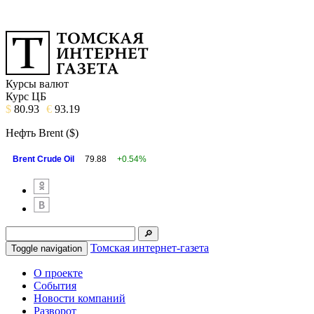
Курсы валют
Курс ЦБ
$
80.93
€
93.19
Нефть Brent ($)
Brent Crude Oil
79.88
+0.54%
Томская интернет-газета
Toggle navigation
О проекте
События
Новости компаний
Разворот