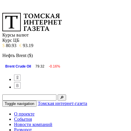
Курсы валют
Курс ЦБ
$
80.93
€
93.19
Нефть Brent ($)
Brent Crude Oil
79.32
-0.16%
Томская интернет-газета
Toggle navigation
О проекте
События
Новости компаний
Разворот