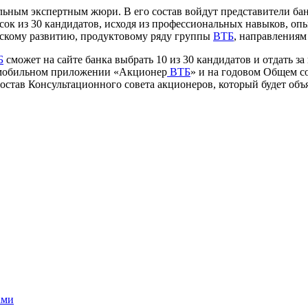
альным экспертным жюри. В его состав войдут представители б
к из 30 кандидатов, исходя из профессиональных навыков, опыт
скому развитию, продуктовому ряду группы
ВТБ
, направлениям
Б
сможет на сайте банка выбрать 10 из 30 кандидатов и отдать за 
 в мобильном приложении «Акционер
ВТБ
» и на годовом Общем со
остав Консультационного совета акционеров, который будет объя
ами