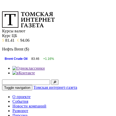
Курсы валют
Курс ЦБ
$
81.41
€
94.06
Нефть Brent ($)
Brent Crude Oil
83.46
+1.16%
Томская интернет-газета
Toggle navigation
О проекте
События
Новости компаний
Разворот
Персона