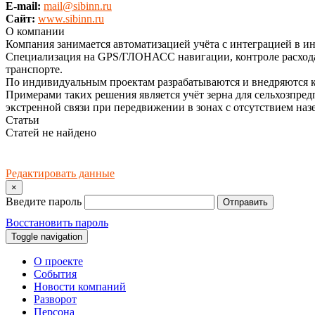
E-mail:
mail@sibinn.ru
Сайт:
www.sibinn.ru
О компании
Компания занимается автоматизацией учёта с интеграцией в и
Специализация на GPS/ГЛОНАСС навигации, контроле расхода т
транспорте.
По индивидуальным проектам разрабатываются и внедряются к
Примерами таких решения является учёт зерна для сельхозпред
экстренной связи при передвижении в зонах с отсутствием на
Статьи
Статей не найдено
Редактировать данные
×
Введите пароль
Отправить
Восстановить пароль
Toggle navigation
О проекте
События
Новости компаний
Разворот
Персона