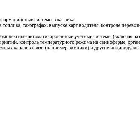
нформационные системы заказчика.
оплива, тахографах, выпуске карт водителя, контроле перевози
омплексные автоматизированные учётные системы (включая разр
приятий, контроль температурного режима на свиноферме, орган
земных каналов связи (например зимники) и другие индивидуаль