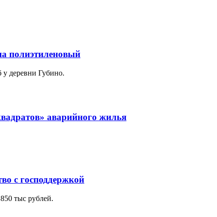
на полиэтиленовый
 у деревни Губино.
«квадратов» аварийного жилья
тво с господдержкой
50 тыс рублей.