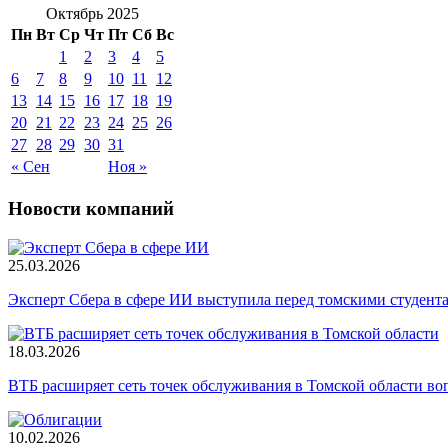
Октябрь 2025
Пн
Вт
Ср
Чт
Пт
Сб
Вс
1
2
3
4
5
6
7
8
9
10
11
12
13
14
15
16
17
18
19
20
21
22
23
24
25
26
27
28
29
30
31
« Сен
Ноя »
Новости компаний
25.03.2026
Эксперт Сбера в сфере ИИ выступила перед томскими студент
18.03.2026
ВТБ расширяет сеть точек обслуживания в Томской области во
10.02.2026