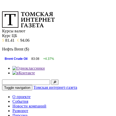
Курсы валют
Курс ЦБ
$
81.41
€
94.06
Нефть Brent ($)
Brent Crude Oil
83.08
+4.37%
Томская интернет-газета
Toggle navigation
О проекте
События
Новости компаний
Разворот
Персона