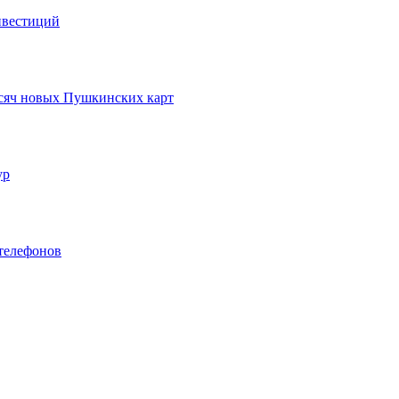
нвестиций
ысяч новых Пушкинских карт
ур
телефонов