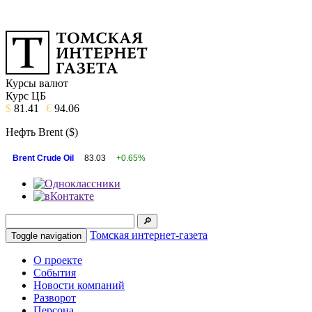
Курсы валют
Курс ЦБ
$
81.41
€
94.06
Нефть Brent ($)
Brent Crude Oil
83.03
+0.65%
Томская интернет-газета
Toggle navigation
О проекте
События
Новости компаний
Разворот
Персона