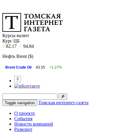
Курсы валют
Курс ЦБ
$
82.17
€
94.84
Нефть Brent ($)
Brent Crude Oil
83.55
+1.27%
Томская интернет-газета
Toggle navigation
О проекте
События
Новости компаний
Разворот