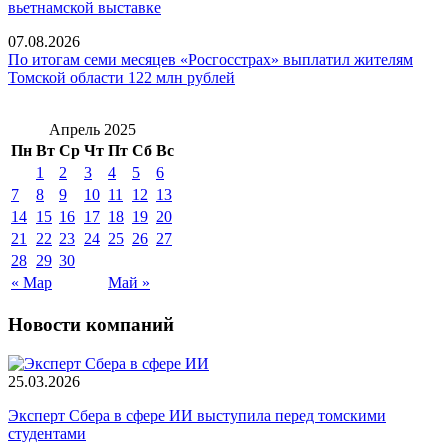
вьетнамской выставке
07.08.2026
По итогам семи месяцев «Росгосстрах» выплатил жителям
Томской области 122 млн рублей
Апрель 2025
Пн
Вт
Ср
Чт
Пт
Сб
Вс
1
2
3
4
5
6
7
8
9
10
11
12
13
14
15
16
17
18
19
20
21
22
23
24
25
26
27
28
29
30
« Мар
Май »
Новости компаний
25.03.2026
Эксперт Сбера в сфере ИИ выступила перед томскими
студентами