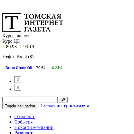
Курсы валют
Курс ЦБ
$
80.93
€
93.19
Нефть Brent ($)
Brent Crude Oil
79.64
+0.24%
Томская интернет-газета
Toggle navigation
О проекте
События
Новости компаний
Разворот