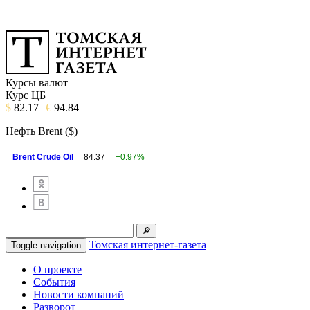
Курсы валют
Курс ЦБ
$
82.17
€
94.84
Нефть Brent ($)
Brent Crude Oil
84.37
+0.97%
Томская интернет-газета
Toggle navigation
О проекте
События
Новости компаний
Разворот