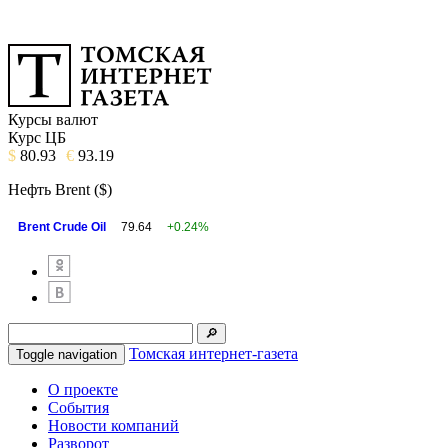
Курсы валют
Курс ЦБ
$
80.93
€
93.19
Нефть Brent ($)
Brent Crude Oil
79.64
+0.24%
Томская интернет-газета
Toggle navigation
О проекте
События
Новости компаний
Разворот