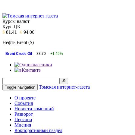
Курсы валют
Курс ЦБ
$
81.41
€
94.06
Нефть Brent ($)
Brent Crude Oil
83.70
+1.45%
Томская интернет-газета
Toggle navigation
О проекте
События
Новости компаний
Разворот
Персона
Мнения
Корпоративный раздел