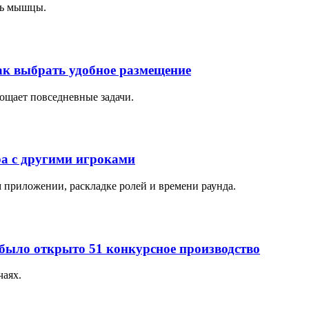
ть мышцы.
ак выбрать удобное размещение
рощает повседневные задачи.
ра с другими игроками
м приложении, раскладке ролей и времени раунда.
 было открыто 51 конкурсное производство
чаях.