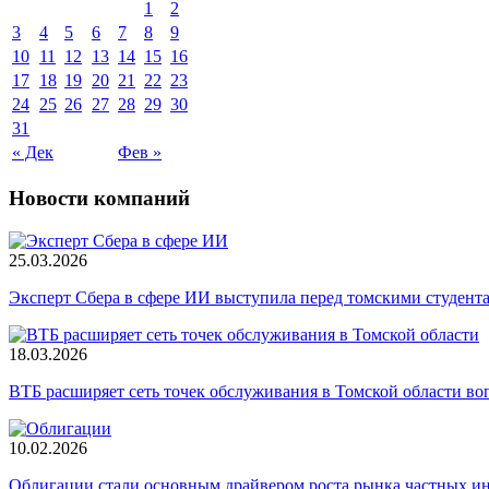
1
2
3
4
5
6
7
8
9
10
11
12
13
14
15
16
17
18
19
20
21
22
23
24
25
26
27
28
29
30
31
« Дек
Фев »
Новости компаний
25.03.2026
Эксперт Сбера в сфере ИИ выступила перед томскими студент
18.03.2026
ВТБ расширяет сеть точек обслуживания в Томской области во
10.02.2026
Облигации стали основным драйвером роста рынка частных и